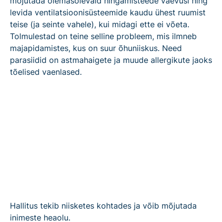
mõjutada olemasolevaid hingamisteede vaevusi ning
levida ventilatsioonisüsteemide kaudu ühest ruumist
teise (ja seinte vahele), kui midagi ette ei võeta.
Tolmulestad on teine selline probleem, mis ilmneb
majapidamistes, kus on suur õhuniiskus. Need
parasiidid on astmahaigete ja muude allergikute jaoks
tõelised vaenlased.
Hallitus tekib niisketes kohtades ja võib mõjutada
inimeste heaolu.