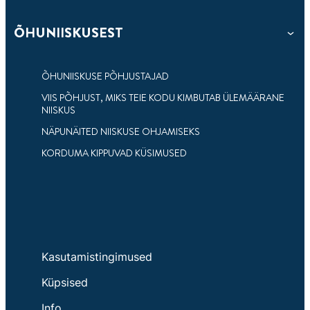
ÕHUNIISKUSEST
3 min
loetud
NELI LEVINUD MÄRKI
NIISKUSPROBLEEMIDEST – MUST
ÕHUNIISKUSE PÕHJUSTAJAD
HALLITUS ON ÜKS NEIST
VIIS PÕHJUST, MIKS TEIE KODU KIMBUTAB ÜLEMÄÄRANE
NIISKUS
Liigse õhuniiskuse tavapärased tunnused –
avastage probleemid oma majapidamises.
NÄPUNÄITED NIISKUSE OHJAMISEKS
KORDUMA KIPPUVAD KÜSIMUSED
Kasutamistingimused
Küpsised
Info