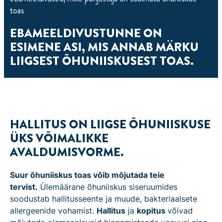
toas
EBAMEELDIVUSTUNNE ON
ESIMENE ASI, MIS ANNAB MÄRKU
LIIGSEST ÕHUNIISKUSEST TOAS.
HALLITUS ON LIIGSE ÕHUNIISKUSE
ÜKS VÕIMALIKKE
AVALDUMISVORME.
Suur õhuniiskus toas võib mõjutada teie
tervist.
Ülemäärane õhuniiskus siseruumides
soodustab hallitusseente ja muude, bakteriaalsete
allergeenide vohamist.
Hallitus
ja
kopitus
võivad