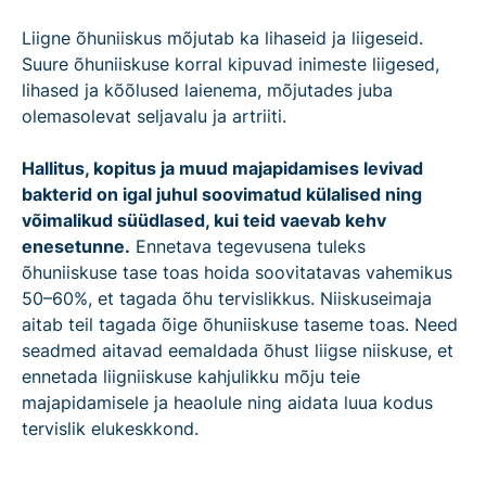
Liigne õhuniiskus mõjutab ka lihaseid ja liigeseid.
Suure õhuniiskuse korral kipuvad inimeste liigesed,
lihased ja kõõlused laienema, mõjutades juba
olemasolevat seljavalu ja artriiti.
Hallitus, kopitus ja muud majapidamises levivad
bakterid on igal juhul soovimatud külalised ning
võimalikud süüdlased, kui teid vaevab kehv
enesetunne.
Ennetava tegevusena tuleks
õhuniiskuse tase toas hoida soovitatavas vahemikus
50–60%, et tagada õhu tervislikkus. Niiskuseimaja
aitab teil tagada õige õhuniiskuse taseme toas. Need
seadmed aitavad eemaldada õhust liigse niiskuse, et
ennetada liigniiskuse kahjulikku mõju teie
majapidamisele ja heaolule ning aidata luua kodus
tervislik elukeskkond.