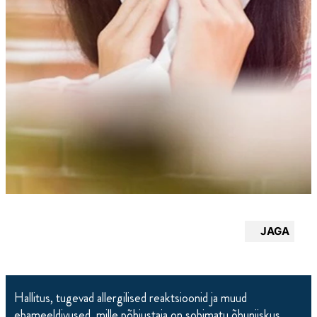
JAGA
Hallitus, tugevad allergilised reaktsioonid ja muud
ebameeldivused, mille põhjustaja on sobimatu õhuniiskus