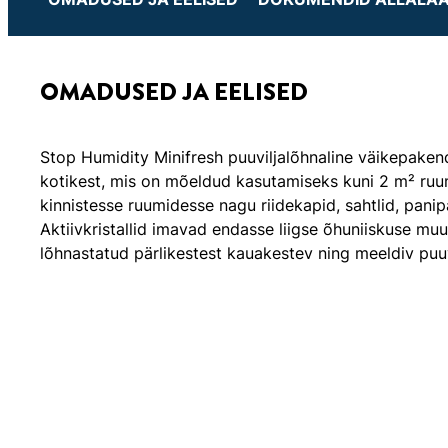
OMADUSED JA EELISED
Stop Humidity Minifresh puuviljalõhnaline väikepaken
kotikest, mis on mõeldud kasutamiseks kuni 2 m² ruumi
kinnistesse ruumidesse nagu riidekapid, sahtlid, panipa
Aktiivkristallid imavad endasse liigse õhuniiskuse muu
lõhnastatud pärlikestest kauakestev ning meeldiv puu