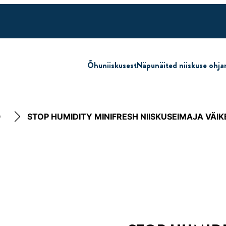
Õhuniiskusest
Näpunäited niiskuse ohja
D
STOP HUMIDITY MINIFRESH NIISKUSEIMAJA VÄIK