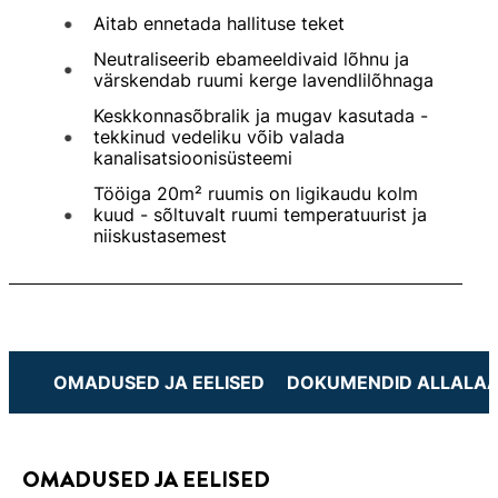
Aitab ennetada hallituse teket
Neutraliseerib ebameeldivaid lõhnu ja
värskendab ruumi kerge lavendlilõhnaga
Keskkonnasõbralik ja mugav kasutada -
tekkinud vedeliku võib valada
kanalisatsioonisüsteemi
Tööiga 20m² ruumis on ligikaudu kolm
kuud - sõltuvalt ruumi temperatuurist ja
niiskustasemest
OMADUSED JA EELISED
DOKUMENDID ALLALAA
OMADUSED JA EELISED