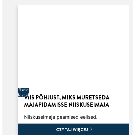
3 min
loetud
VIIS PÕHJUST, MIKS MURETSEDA
MAJAPIDAMISSE NIISKUSEIMAJA
Niiskuseimaja peamised eelised.
CZYTAJ WIĘCEJ