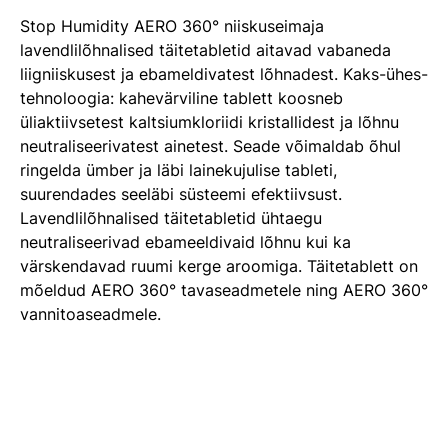
Stop Humidity AERO 360° niiskuseimaja
lavendlilõhnalised täitetabletid aitavad vabaneda
liigniiskusest ja ebameldivatest lõhnadest. Kaks-ühes-
tehnoloogia: kahevärviline tablett koosneb
üliaktiivsetest kaltsiumkloriidi kristallidest ja lõhnu
neutraliseerivatest ainetest. Seade võimaldab õhul
ringelda ümber ja läbi lainekujulise tableti,
suurendades seeläbi süsteemi efektiivsust.
Lavendlilõhnalised täitetabletid ühtaegu
neutraliseerivad ebameeldivaid lõhnu kui ka
värskendavad ruumi kerge aroomiga. Täitetablett on
mõeldud AERO 360° tavaseadmetele ning AERO 360°
vannitoaseadmele.