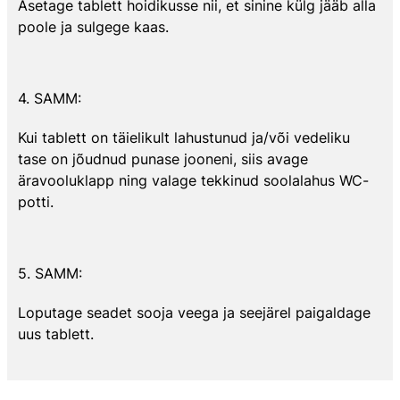
Asetage tablett hoidikusse nii, et sinine külg jääb alla
poole ja sulgege kaas.
4. SAMM:
Kui tablett on täielikult lahustunud ja/või vedeliku
tase on jõudnud punase jooneni, siis avage
äravooluklapp ning valage tekkinud soolalahus WC-
potti.
5. SAMM:
Loputage seadet sooja veega ja seejärel paigaldage
uus tablett.