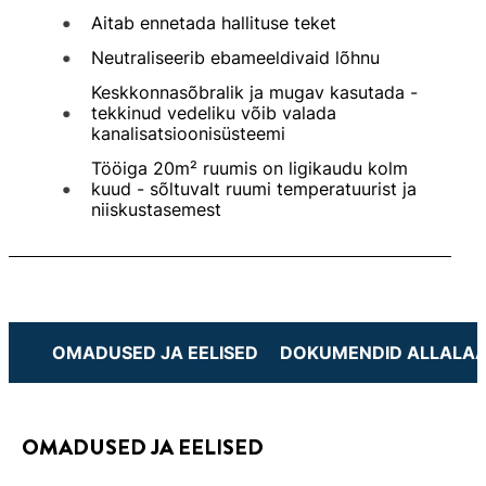
Aitab ennetada hallituse teket
Neutraliseerib ebameeldivaid lõhnu
Keskkonnasõbralik ja mugav kasutada -
tekkinud vedeliku võib valada
kanalisatsioonisüsteemi
Tööiga 20m² ruumis on ligikaudu kolm
kuud - sõltuvalt ruumi temperatuurist ja
niiskustasemest
OMADUSED JA EELISED
DOKUMENDID ALLALAA
OMADUSED JA EELISED