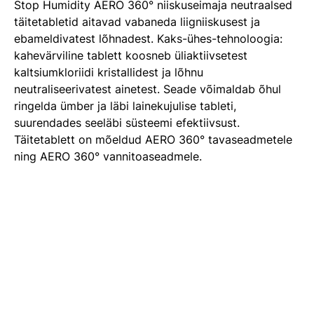
Stop Humidity AERO 360° niiskuseimaja neutraalsed
täitetabletid aitavad vabaneda liigniiskusest ja
ebameldivatest lõhnadest. Kaks-ühes-tehnoloogia:
kahevärviline tablett koosneb üliaktiivsetest
kaltsiumkloriidi kristallidest ja lõhnu
neutraliseerivatest ainetest. Seade võimaldab õhul
ringelda ümber ja läbi lainekujulise tableti,
suurendades seeläbi süsteemi efektiivsust.
Täitetablett on mõeldud AERO 360° tavaseadmetele
ning AERO 360° vannitoaseadmele.