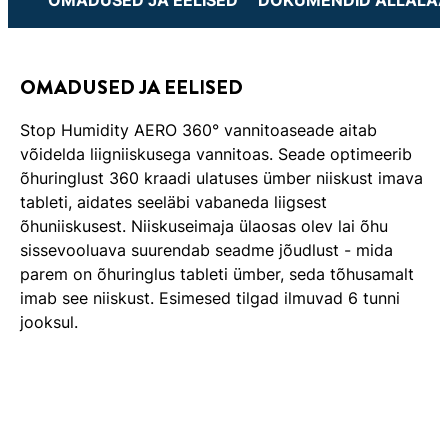
OMADUSED JA EELISED
DOKUMENDID ALLALAA
OMADUSED JA EELISED
Stop Humidity AERO 360° vannitoaseade aitab
võidelda liigniiskusega vannitoas. Seade optimeerib
õhuringlust 360 kraadi ulatuses ümber niiskust imava
tableti, aidates seeläbi vabaneda liigsest
õhuniiskusest. Niiskuseimaja ülaosas olev lai õhu
sissevooluava suurendab seadme jõudlust - mida
parem on õhuringlus tableti ümber, seda tõhusamalt
imab see niiskust. Esimesed tilgad ilmuvad 6 tunni
jooksul.